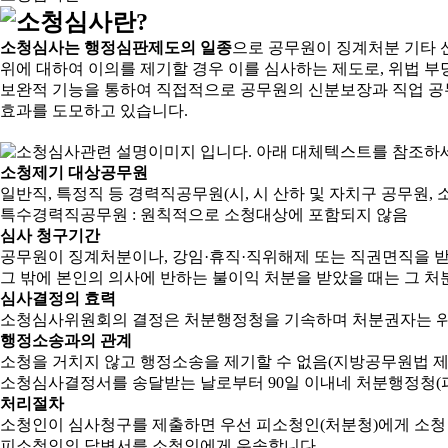
소청심사는 행정심판제도의 일종
으로 공무원이 징계처분 기타 
위에 대하여 이의를 제기할 경우 이를 심사하는 제도로, 위법 부
보완적 기능을 통하여 직접적으로 공무원의 신분보장과 직업 공
효과를 도모하고 있습니다.
소청제기 대상공무원
일반직, 특정직 등 경력직공무원(시, 시 산하 및 자치구 공무원, 
특수경력직공무원 : 원칙적으로 소청대상에 포함되지 않음
심사 청구기간
공무원이 징계처분이나, 강임·휴직·직위해제 또는 직권면직을 받
그 밖에 본인의 의사에 반하는 불이익 처분을 받았을 때는 그 처분
심사결정의 효력
소청심사위원회의 결정은 처분행정청을 기속하며 처분권자는 위
행정소송과의 관계
소청을 거치지 않고 행정소송을 제기할 수 없음(지방공무원법 제2
소청심사결정서를 송달받는 날로부터 90일 이내네 처분행정청(피
처리절차
소청인이 심사청구를 제출하면 우선 피소청인(처분청)에게 소청
피소청인의 답변서를 소청인에게 우송합니다.