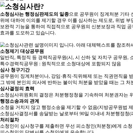
소청심사는 행정심판제도의 일종
으로 공무원이 징계처분 기타 
위에 대하여 이의를 제기할 경우 이를 심사하는 제도로, 위법 부
보완적 기능을 통하여 직접적으로 공무원의 신분보장과 직업 공
효과를 도모하고 있습니다.
소청제기 대상공무원
일반직, 특정직 등 경력직공무원(시, 시 산하 및 자치구 공무원, 
특수경력직공무원 : 원칙적으로 소청대상에 포함되지 않음
심사 청구기간
공무원이 징계처분이나, 강임·휴직·직위해제 또는 직권면직을 받
그 밖에 본인의 의사에 반하는 불이익 처분을 받았을 때는 그 처분
심사결정의 효력
소청심사위원회의 결정은 처분행정청을 기속하며 처분권자는 위
행정소송과의 관계
소청을 거치지 않고 행정소송을 제기할 수 없음(지방공무원법 제2
소청심사결정서를 송달받는 날로부터 90일 이내네 처분행정청(피
처리절차
소청인이 심사청구를 제출하면 우선 피소청인(처분청)에게 소청
피소청인의 답변서를 소청인에게 우송합니다.