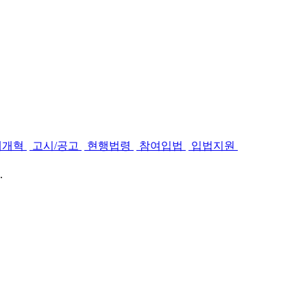
제개혁
고시/공고
현행법령
참여입법
입법지원
.