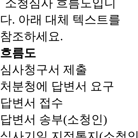
흐름도
심사청구서 제출
처분청에 답변서 요구
답변서 접수
답변서 송부(소청인)
심사기일 지정통지(소청인