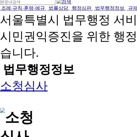
조례·규칙·훈령·예규
법률상담
행정심판
법무행정정보
규
서울특별시 법무행정 서
시민권익증진을 위한 행
습니다.
법무행정정보
소청심사