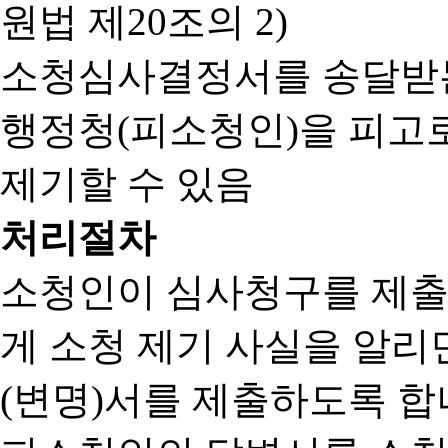
원법 제20조의 2)
소청심사결정서를 송달받는
행정청(피소청인)을 피고
제기할 수 있음
처리절차
소청인이 심사청구를 제출
게 소청 제기 사실을 알
(변명)서를 제출하도록 합