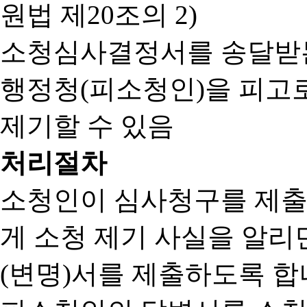
원법 제20조의 2)
소청심사결정서를 송달받는
행정청(피소청인)을 피고
제기할 수 있음
처리절차
소청인이 심사청구를 제출
게 소청 제기 사실을 알
(변명)서를 제출하도록 합