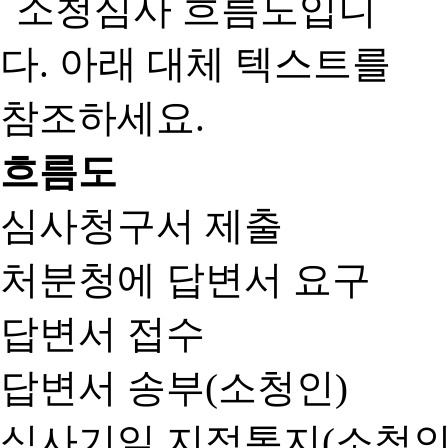
흐름도
심사청구서 제출
처분청에 답변서 요구
답변서 접수
답변서 송부(소청인)
심사기일 지정통지(소청인