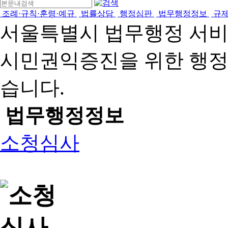
조례·규칙·훈령·예규
법률상담
행정심판
법무행정정보
규
서울특별시 법무행정 서
시민권익증진을 위한 행
습니다.
법무행정정보
소청심사