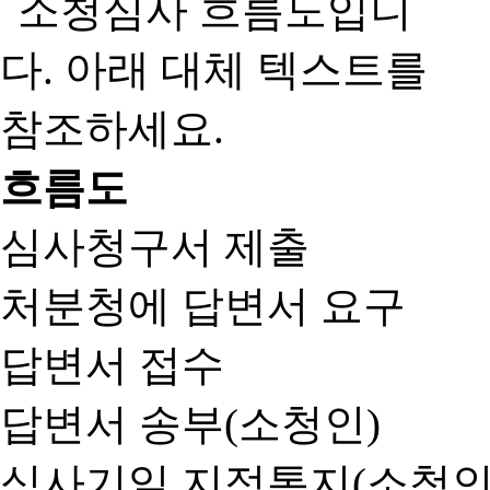
흐름도
심사청구서 제출
처분청에 답변서 요구
답변서 접수
답변서 송부(소청인)
심사기일 지정통지(소청인