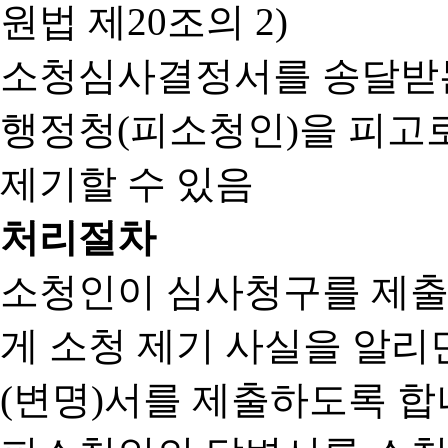
원법 제20조의 2)
소청심사결정서를 송달받는
행정청(피소청인)을 피고
제기할 수 있음
처리절차
소청인이 심사청구를 제출
게 소청 제기 사실을 알
(변명)서를 제출하도록 합