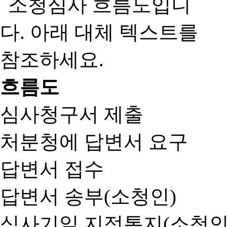
흐름도
심사청구서 제출
처분청에 답변서 요구
답변서 접수
답변서 송부(소청인)
심사기일 지정통지(소청인