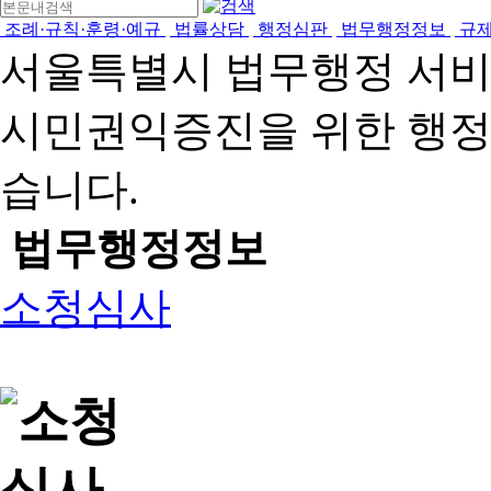
조례·규칙·훈령·예규
법률상담
행정심판
법무행정정보
규
서울특별시 법무행정 서
시민권익증진을 위한 행
습니다.
법무행정정보
소청심사