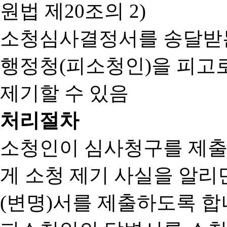
원법 제20조의 2)
소청심사결정서를 송달받는
행정청(피소청인)을 피고
제기할 수 있음
처리절차
소청인이 심사청구를 제출
게 소청 제기 사실을 알
(변명)서를 제출하도록 합