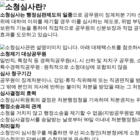
소청심사는 행정심판제도의 일종
으로 공무원이 징계처분 기타 
위에 대하여 이의를 제기할 경우 이를 심사하는 제도로, 위법 부
보완적 기능을 통하여 직접적으로 공무원의 신분보장과 직업 공
효과를 도모하고 있습니다.
소청제기 대상공무원
일반직, 특정직 등 경력직공무원(시, 시 산하 및 자치구 공무원, 
특수경력직공무원 : 원칙적으로 소청대상에 포함되지 않음
심사 청구기간
공무원이 징계처분이나, 강임·휴직·직위해제 또는 직권면직을 받
그 밖에 본인의 의사에 반하는 불이익 처분을 받았을 때는 그 처분
심사결정의 효력
소청심사위원회의 결정은 처분행정청을 기속하며 처분권자는 위
행정소송과의 관계
소청을 거치지 않고 행정소송을 제기할 수 없음(지방공무원법 제2
소청심사결정서를 송달받는 날로부터 90일 이내네 처분행정청(피
처리절차
소청인이 심사청구를 제출하면 우선 피소청인(처분청)에게 소청
피소청인의 답변서를 소청인에게 우송합니다.