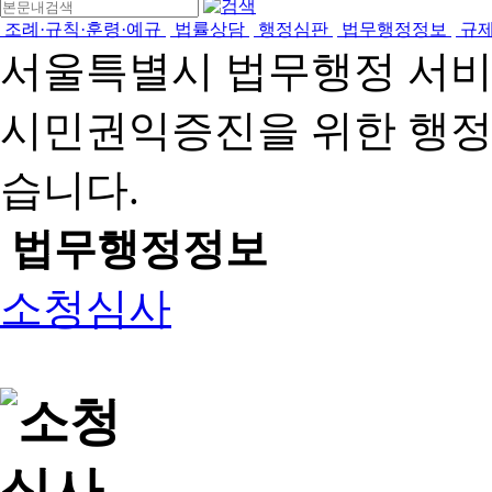
조례·규칙·훈령·예규
법률상담
행정심판
법무행정정보
규
서울특별시 법무행정 서
시민권익증진을 위한 행
습니다.
법무행정정보
소청심사