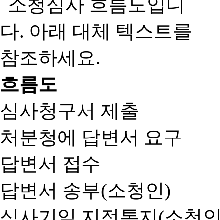
흐름도
심사청구서 제출
처분청에 답변서 요구
답변서 접수
답변서 송부(소청인)
심사기일 지정통지(소청인