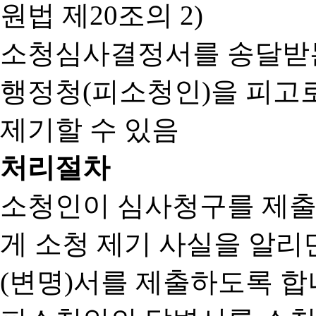
원법 제20조의 2)
소청심사결정서를 송달받는
행정청(피소청인)을 피고
제기할 수 있음
처리절차
소청인이 심사청구를 제출
게 소청 제기 사실을 알
(변명)서를 제출하도록 합