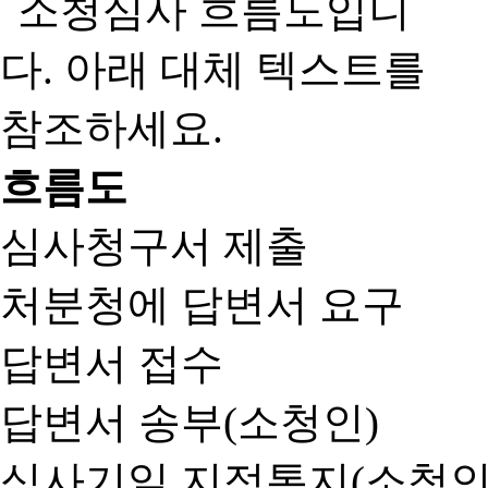
흐름도
심사청구서 제출
처분청에 답변서 요구
답변서 접수
답변서 송부(소청인)
심사기일 지정통지(소청인