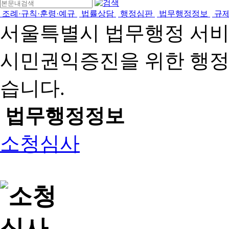
조례·규칙·훈령·예규
법률상담
행정심판
법무행정정보
규
서울특별시 법무행정 서
시민권익증진을 위한 행
습니다.
법무행정정보
소청심사