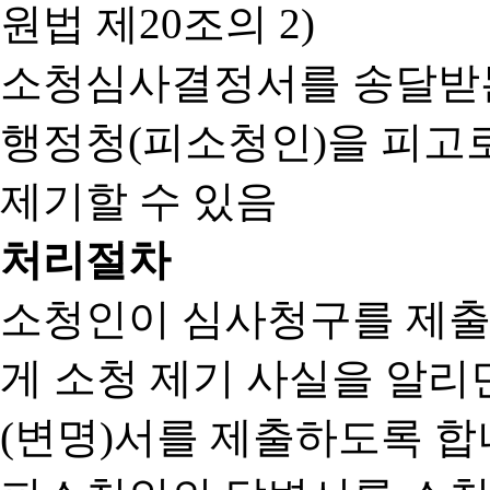
원법 제20조의 2)
소청심사결정서를 송달받는
행정청(피소청인)을 피고
제기할 수 있음
처리절차
소청인이 심사청구를 제출
게 소청 제기 사실을 알
(변명)서를 제출하도록 합