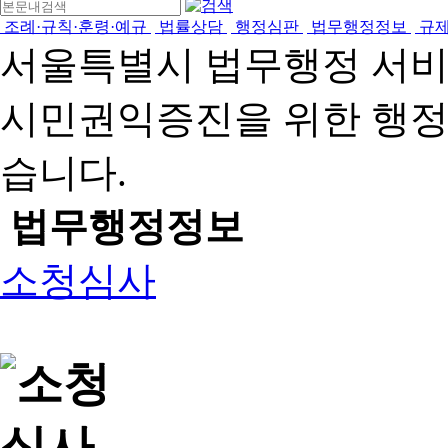
조례·규칙·훈령·예규
법률상담
행정심판
법무행정정보
규
서울특별시 법무행정 서
시민권익증진을 위한 행
습니다.
법무행정정보
소청심사