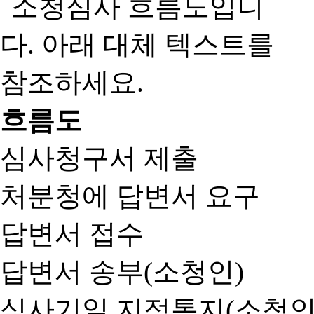
흐름도
심사청구서 제출
처분청에 답변서 요구
답변서 접수
답변서 송부(소청인)
심사기일 지정통지(소청인