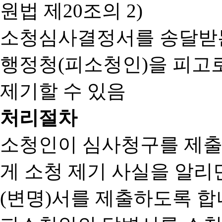
원법 제20조의 2)
소청심사결정서를 송달받는
행정청(피소청인)을 피고
제기할 수 있음
처리절차
소청인이 심사청구를 제출
게 소청 제기 사실을 알
(변명)서를 제출하도록 합