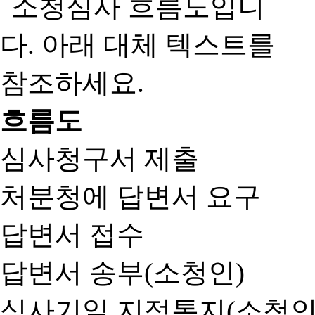
흐름도
심사청구서 제출
처분청에 답변서 요구
답변서 접수
답변서 송부(소청인)
심사기일 지정통지(소청인