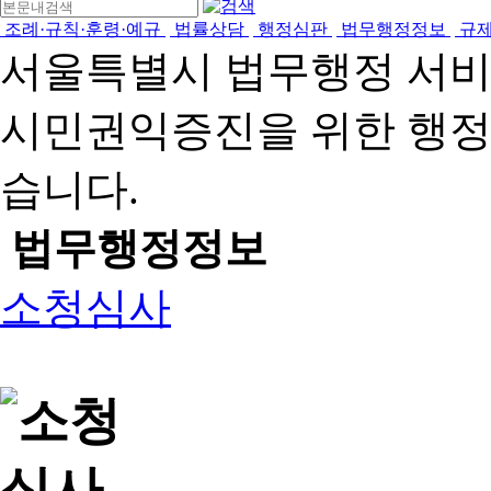
조례·규칙·훈령·예규
법률상담
행정심판
법무행정정보
규
서울특별시 법무행정 서
시민권익증진을 위한 행
습니다.
법무행정정보
소청심사