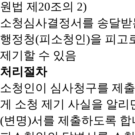
원법 제20조의 2)
소청심사결정서를 송달받는
행정청(피소청인)을 피고
제기할 수 있음
처리절차
소청인이 심사청구를 제출
게 소청 제기 사실을 알
(변명)서를 제출하도록 합