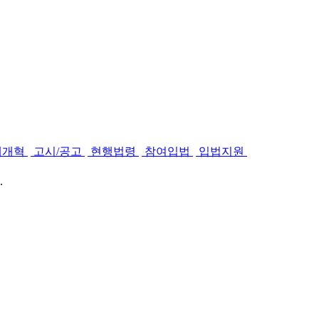
제개혁
고시/공고
현행법령
참여입법
입법지원
.