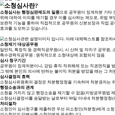
소청심사는 행정심판제도의 일종
으로 공무원이 징계처분 기타 
위에 대하여 이의를 제기할 경우 이를 심사하는 제도로, 위법 부
보완적 기능을 통하여 직접적으로 공무원의 신분보장과 직업 공
효과를 도모하고 있습니다.
소청제기 대상공무원
일반직, 특정직 등 경력직공무원(시, 시 산하 및 자치구 공무원, 
특수경력직공무원 : 원칙적으로 소청대상에 포함되지 않음
심사 청구기간
공무원이 징계처분이나, 강임·휴직·직위해제 또는 직권면직을 받
그 밖에 본인의 의사에 반하는 불이익 처분을 받았을 때는 그 처분
심사결정의 효력
소청심사위원회의 결정은 처분행정청을 기속하며 처분권자는 위
행정소송과의 관계
소청을 거치지 않고 행정소송을 제기할 수 없음(지방공무원법 제2
소청심사결정서를 송달받는 날로부터 90일 이내네 처분행정청(피
처리절차
소청인이 심사청구를 제출하면 우선 피소청인(처분청)에게 소청
피소청인의 답변서를 소청인에게 우송합니다.