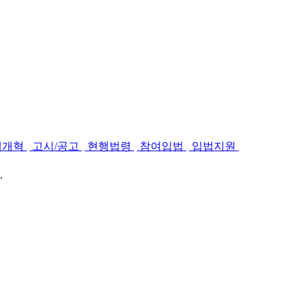
제개혁
고시/공고
현행법령
참여입법
입법지원
.