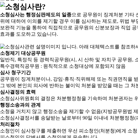
소청심사는 행정심판제도의 일종
으로 공무원이 징계처분 기타 
위에 대하여 이의를 제기할 경우 이를 심사하는 제도로, 위법 부
보완적 기능을 통하여 직접적으로 공무원의 신분보장과 직업 공
효과를 도모하고 있습니다.
소청제기 대상공무원
일반직, 특정직 등 경력직공무원(시, 시 산하 및 자치구 공무원, 
특수경력직공무원 : 원칙적으로 소청대상에 포함되지 않음
심사 청구기간
공무원이 징계처분이나, 강임·휴직·직위해제 또는 직권면직을 받
그 밖에 본인의 의사에 반하는 불이익 처분을 받았을 때는 그 처분
심사결정의 효력
소청심사위원회의 결정은 처분행정청을 기속하며 처분권자는 위
행정소송과의 관계
소청을 거치지 않고 행정소송을 제기할 수 없음(지방공무원법 제2
소청심사결정서를 송달받는 날로부터 90일 이내네 처분행정청(피
처리절차
소청인이 심사청구를 제출하면 우선 피소청인(처분청)에게 소청
피소청인의 답변서를 소청인에게 우송합니다.