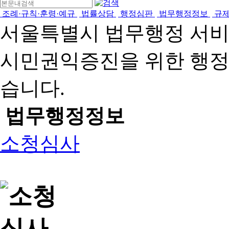
조례·규칙·훈령·예규
법률상담
행정심판
법무행정정보
규
서울특별시 법무행정 서
시민권익증진을 위한 행
습니다.
법무행정정보
소청심사