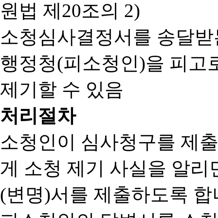
원법 제20조의 2)
소청심사결정서를 송달받는
행정청(피소청인)을 피고
제기할 수 있음
처리절차
소청인이 심사청구를 제출
게 소청 제기 사실을 알
(변명)서를 제출하도록 합