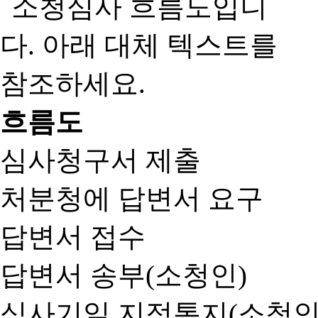
흐름도
심사청구서 제출
처분청에 답변서 요구
답변서 접수
답변서 송부(소청인)
심사기일 지정통지(소청인