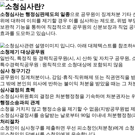
소청심사는 행정심판제도의 일종
으로 공무원이 징계처분 기타 
위에 대하여 이의를 제기할 경우 이를 심사하는 제도로, 위법 부
보완적 기능을 통하여 직접적으로 공무원의 신분보장과 직업 공
효과를 도모하고 있습니다.
소청제기 대상공무원
일반직, 특정직 등 경력직공무원(시, 시 산하 및 자치구 공무원, 
특수경력직공무원 : 원칙적으로 소청대상에 포함되지 않음
심사 청구기간
공무원이 징계처분이나, 강임·휴직·직위해제 또는 직권면직을 받
그 밖에 본인의 의사에 반하는 불이익 처분을 받았을 때는 그 처분
심사결정의 효력
소청심사위원회의 결정은 처분행정청을 기속하며 처분권자는 위
행정소송과의 관계
소청을 거치지 않고 행정소송을 제기할 수 없음(지방공무원법 제2
소청심사결정서를 송달받는 날로부터 90일 이내네 처분행정청(피
처리절차
소청인이 심사청구를 제출하면 우선 피소청인(처분청)에게 소청
피소청인의 답변서를 소청인에게 우송합니다.