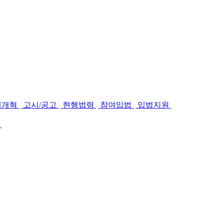
제개혁
고시/공고
현행법령
참여입법
입법지원
.