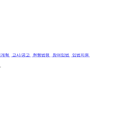
제개혁
고시/공고
현행법령
참여입법
입법지원
.