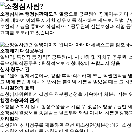
소청심사는 행정심판제도의 일종
으로 공무원이 징계처분 기타 
위에 대하여 이의를 제기할 경우 이를 심사하는 제도로, 위법 부
보완적 기능을 통하여 직접적으로 공무원의 신분보장과 직업 공
효과를 도모하고 있습니다.
소청제기 대상공무원
일반직, 특정직 등 경력직공무원(시, 시 산하 및 자치구 공무원, 
특수경력직공무원 : 원칙적으로 소청대상에 포함되지 않음
심사 청구기간
공무원이 징계처분이나, 강임·휴직·직위해제 또는 직권면직을 받
그 밖에 본인의 의사에 반하는 불이익 처분을 받았을 때는 그 처분
심사결정의 효력
소청심사위원회의 결정은 처분행정청을 기속하며 처분권자는 위
행정소송과의 관계
소청을 거치지 않고 행정소송을 제기할 수 없음(지방공무원법 제2
소청심사결정서를 송달받는 날로부터 90일 이내네 처분행정청(피
처리절차
소청인이 심사청구를 제출하면 우선 피소청인(처분청)에게 소청
피소청인의 답변서를 소청인에게 우송합니다.