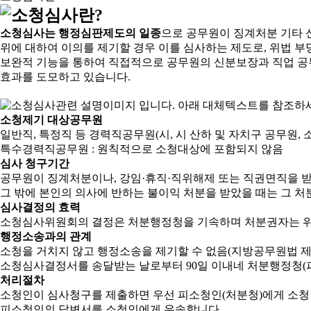
소청심사는 행정심판제도의 일종
으로 공무원이 징계처분 기타 
위에 대하여 이의를 제기할 경우 이를 심사하는 제도로, 위법 부
보완적 기능을 통하여 직접적으로 공무원의 신분보장과 직업 공
효과를 도모하고 있습니다.
소청제기 대상공무원
일반직, 특정직 등 경력직공무원(시, 시 산하 및 자치구 공무원, 
특수경력직공무원 : 원칙적으로 소청대상에 포함되지 않음
심사 청구기간
공무원이 징계처분이나, 강임·휴직·직위해제 또는 직권면직을 받
그 밖에 본인의 의사에 반하는 불이익 처분을 받았을 때는 그 처분
심사결정의 효력
소청심사위원회의 결정은 처분행정청을 기속하며 처분권자는 위
행정소송과의 관계
소청을 거치지 않고 행정소송을 제기할 수 없음(지방공무원법 제2
소청심사결정서를 송달받는 날로부터 90일 이내네 처분행정청(피
처리절차
소청인이 심사청구를 제출하면 우선 피소청인(처분청)에게 소청
피소청인의 답변서를 소청인에게 우송합니다.