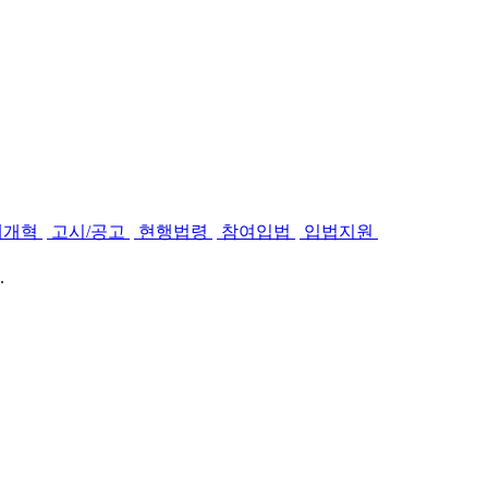
제개혁
고시/공고
현행법령
참여입법
입법지원
.