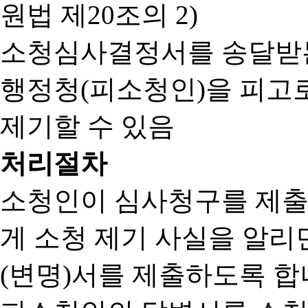
원법 제20조의 2)
소청심사결정서를 송달받는
행정청(피소청인)을 피고
제기할 수 있음
처리절차
소청인이 심사청구를 제출
게 소청 제기 사실을 알
(변명)서를 제출하도록 합