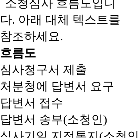
흐름도
심사청구서 제출
처분청에 답변서 요구
답변서 접수
답변서 송부(소청인)
심사기일 지정통지(소청인