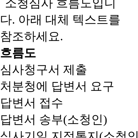
흐름도
심사청구서 제출
처분청에 답변서 요구
답변서 접수
답변서 송부(소청인)
심사기일 지정통지(소청인