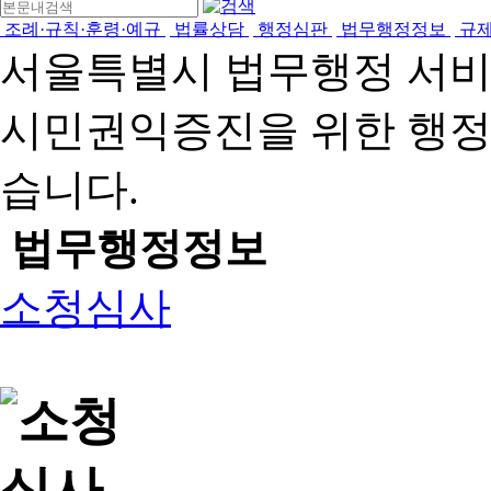
조례·규칙·훈령·예규
법률상담
행정심판
법무행정정보
규
서울특별시 법무행정 서
시민권익증진을 위한 행
습니다.
법무행정정보
소청심사