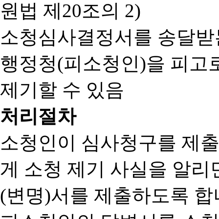
원법 제20조의 2)
소청심사결정서를 송달받는
행정청(피소청인)을 피고
제기할 수 있음
처리절차
소청인이 심사청구를 제출
게 소청 제기 사실을 알
(변명)서를 제출하도록 합