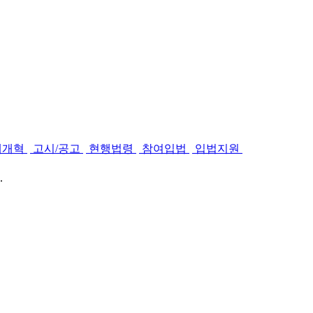
제개혁
고시/공고
현행법령
참여입법
입법지원
.