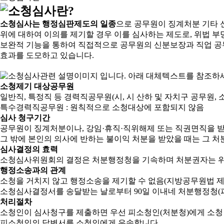
소청심사는 행정심판제도의 일종
으로 공무원이 징계처분 기타 
위에 대하여 이의를 제기할 경우 이를 심사하는 제도로, 위법 부
보완적 기능을 통하여 직접적으로 공무원의 신분보장과 직업 공
효과를 도모하고 있습니다.
소청제기 대상공무원
일반직, 특정직 등 경력직공무원(시, 시 산하 및 자치구 공무원, 
특수경력직공무원 : 원칙적으로 소청대상에 포함되지 않음
심사 청구기간
공무원이 징계처분이나, 강임·휴직·직위해제 또는 직권면직을 받
그 밖에 본인의 의사에 반하는 불이익 처분을 받았을 때는 그 처분
심사결정의 효력
소청심사위원회의 결정은 처분행정청을 기속하며 처분권자는 위
행정소송과의 관계
소청을 거치지 않고 행정소송을 제기할 수 없음(지방공무원법 제2
소청심사결정서를 송달받는 날로부터 90일 이내네 처분행정청(피
처리절차
소청인이 심사청구를 제출하면 우선 피소청인(처분청)에게 소청
피소청인의 답변서를 소청인에게 우송합니다.