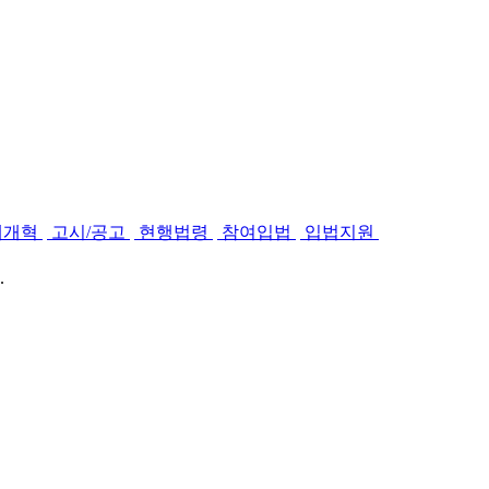
제개혁
고시/공고
현행법령
참여입법
입법지원
.