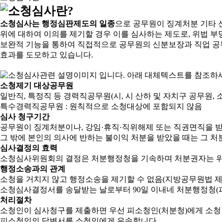
소청심사는 행정심판제도의 일종
으로 공무원이 징계처분 기타 
위에 대하여 이의를 제기할 경우 이를 심사하는 제도로, 위법 부
보완적 기능을 통하여 직접적으로 공무원의 신분보장과 직업 공
효과를 도모하고 있습니다.
소청제기 대상공무원
일반직, 특정직 등 경력직공무원(시, 시 산하 및 자치구 공무원, 
특수경력직공무원 : 원칙적으로 소청대상에 포함되지 않음
심사 청구기간
공무원이 징계처분이나, 강임·휴직·직위해제 또는 직권면직을 받
그 밖에 본인의 의사에 반하는 불이익 처분을 받았을 때는 그 처분
심사결정의 효력
소청심사위원회의 결정은 처분행정청을 기속하며 처분권자는 위
행정소송과의 관계
소청을 거치지 않고 행정소송을 제기할 수 없음(지방공무원법 제2
소청심사결정서를 송달받는 날로부터 90일 이내네 처분행정청(피
처리절차
소청인이 심사청구를 제출하면 우선 피소청인(처분청)에게 소청
피소청인의 답변서를 소청인에게 우송합니다.