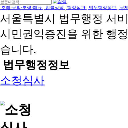
조례·규칙·훈령·예규
법률상담
행정심판
법무행정정보
규
서울특별시 법무행정 서
시민권익증진을 위한 행
습니다.
법무행정정보
소청심사