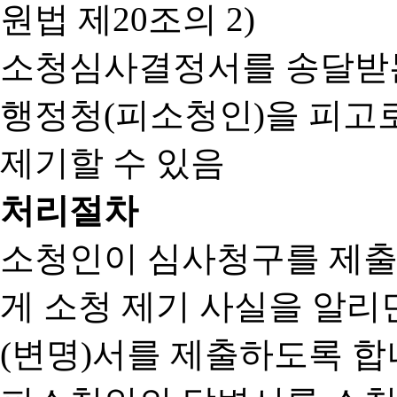
원법 제20조의 2)
소청심사결정서를 송달받는
행정청(피소청인)을 피고
제기할 수 있음
처리절차
소청인이 심사청구를 제출
게 소청 제기 사실을 알
(변명)서를 제출하도록 합