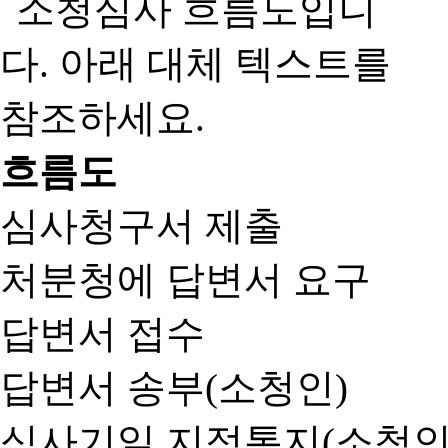
흐름도
심사청구서 제출
처분청에 답변서 요구
답변서 접수
답변서 송부(소청인)
심사기일 지정통지(소청인