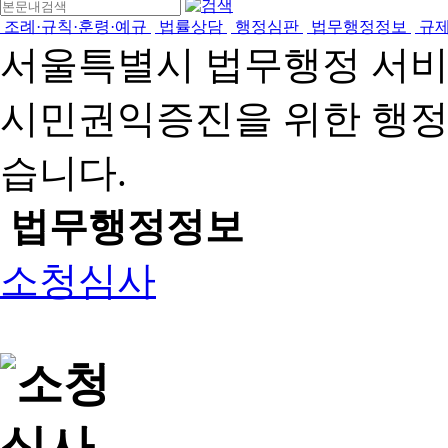
조례·규칙·훈령·예규
법률상담
행정심판
법무행정정보
규
서울특별시 법무행정 서
시민권익증진을 위한 행
습니다.
법무행정정보
소청심사