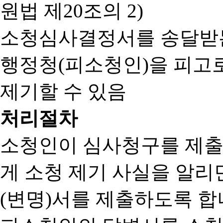
원법 제20조의 2)
소청심사결정서를 송달받는
행정청(피소청인)을 피고
제기할 수 있음
처리절차
소청인이 심사청구를 제출
게 소청 제기 사실을 알
(변명)서를 제출하도록 합