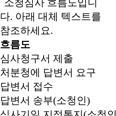
흐름도
심사청구서 제출
처분청에 답변서 요구
답변서 접수
답변서 송부(소청인)
심사기일 지정통지(소청인