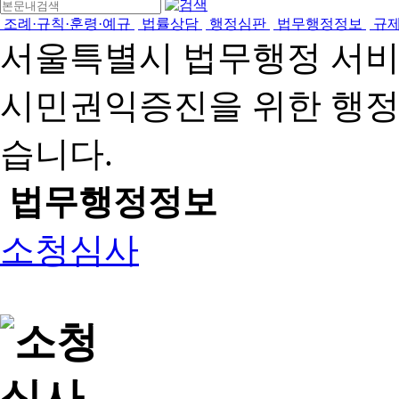
조례·규칙·훈령·예규
법률상담
행정심판
법무행정정보
규
서울특별시 법무행정 서
시민권익증진을 위한 행
습니다.
법무행정정보
소청심사