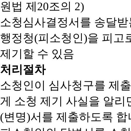
원법 제20조의 2)
소청심사결정서를 송달받는
행정청(피소청인)을 피고
제기할 수 있음
처리절차
소청인이 심사청구를 제출
게 소청 제기 사실을 알
(변명)서를 제출하도록 합