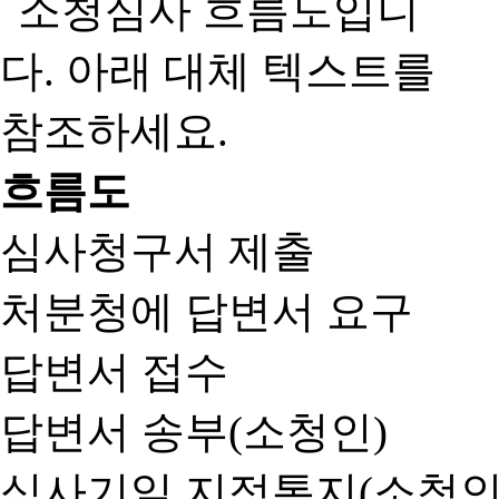
흐름도
심사청구서 제출
처분청에 답변서 요구
답변서 접수
답변서 송부(소청인)
심사기일 지정통지(소청인