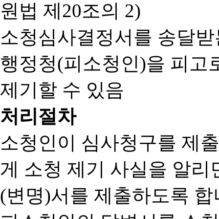
원법 제20조의 2)
소청심사결정서를 송달받는
행정청(피소청인)을 피고
제기할 수 있음
처리절차
소청인이 심사청구를 제출
게 소청 제기 사실을 알
(변명)서를 제출하도록 합