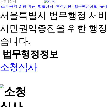
조례·규칙·훈령·예규
법률상담
행정심판
법무행정정보
규
서울특별시 법무행정 서
시민권익증진을 위한 행
습니다.
법무행정정보
소청심사