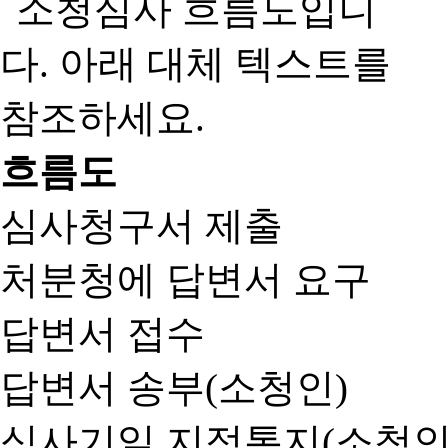
흐름도
심사청구서 제출
처분청에 답변서 요구
답변서 접수
답변서 송부(소청인)
심사기일 지정통지(소청인