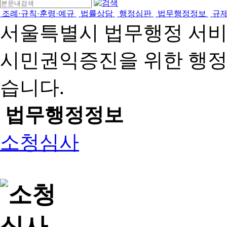
조례·규칙·훈령·예규
법률상담
행정심판
법무행정정보
규
서울특별시 법무행정 서
시민권익증진을 위한 행
습니다.
법무행정정보
소청심사