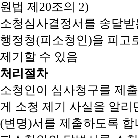
원법 제20조의 2)
소청심사결정서를 송달받는
행정청(피소청인)을 피고
제기할 수 있음
처리절차
소청인이 심사청구를 제출
게 소청 제기 사실을 알
(변명)서를 제출하도록 합