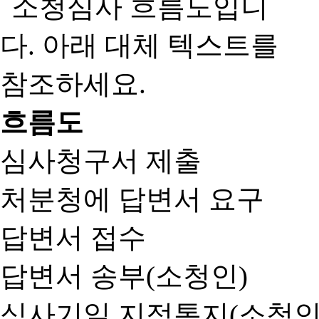
흐름도
심사청구서 제출
처분청에 답변서 요구
답변서 접수
답변서 송부(소청인)
심사기일 지정통지(소청인