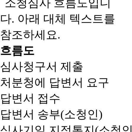
흐름도
심사청구서 제출
처분청에 답변서 요구
답변서 접수
답변서 송부(소청인)
심사기일 지정통지(소청인