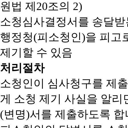
원법 제20조의 2)
소청심사결정서를 송달받는
행정청(피소청인)을 피고
제기할 수 있음
처리절차
소청인이 심사청구를 제출
게 소청 제기 사실을 알
(변명)서를 제출하도록 합