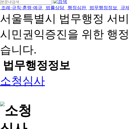
조례·규칙·훈령·예규
법률상담
행정심판
법무행정정보
규
서울특별시 법무행정 서
시민권익증진을 위한 행
습니다.
법무행정정보
소청심사