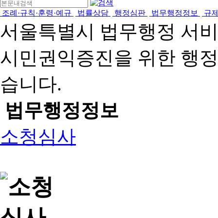
조례·규칙·훈령·예규
법률상담
행정심판
법무행정정보
규
서울특별시 법무행정 서
시민권익증진을 위한 행
습니다.
법무행정정보
소청심사