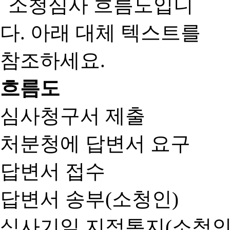
흐름도
심사청구서 제출
처분청에 답변서 요구
답변서 접수
답변서 송부(소청인)
심사기일 지정통지(소청인