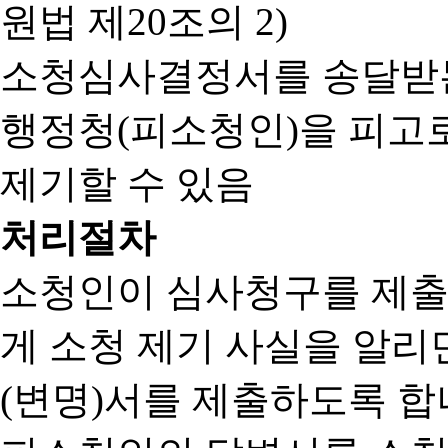
원법 제20조의 2)
소청심사결정서를 송달받는
행정청(피소청인)을 피고
제기할 수 있음
처리절차
소청인이 심사청구를 제출
게 소청 제기 사실을 알
(변명)서를 제출하도록 합