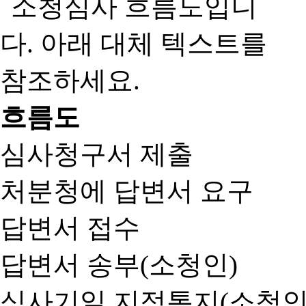
흐름도
심사청구서 제출
처분청에 답변서 요구
답변서 접수
답변서 송부(소청인)
심사기일 지정통지(소청인