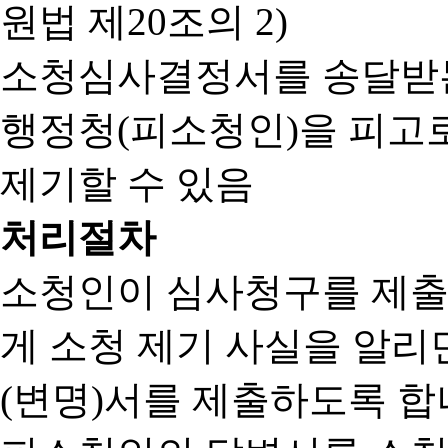
원법 제20조의 2)
소청심사결정서를 송달받는
행정청(피소청인)을 피고
제기할 수 있음
처리절차
소청인이 심사청구를 제출
게 소청 제기 사실을 알
(변명)서를 제출하도록 합