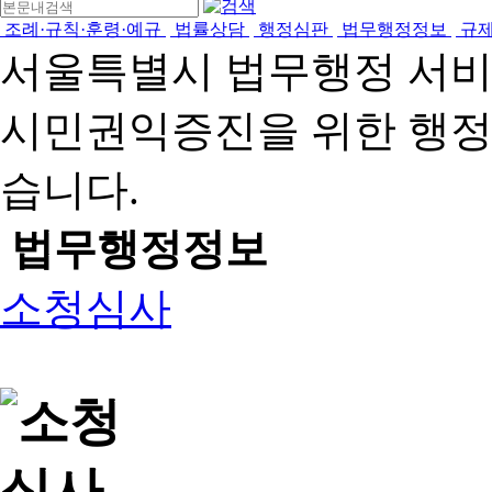
조례·규칙·훈령·예규
법률상담
행정심판
법무행정정보
규
서울특별시 법무행정 서
시민권익증진을 위한 행
습니다.
법무행정정보
소청심사