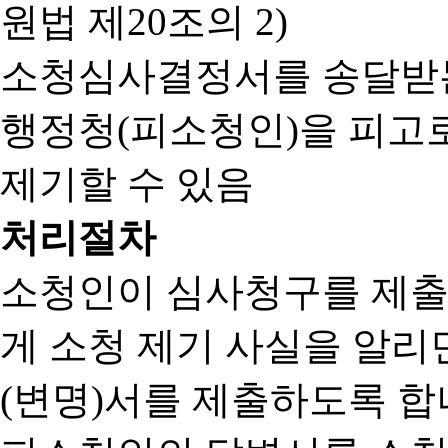
원법 제20조의 2)
소청심사결정서를 송달받는
행정청(피소청인)을 피고
제기할 수 있음
처리절차
소청인이 심사청구를 제출
게 소청 제기 사실을 알
(변명)서를 제출하도록 합