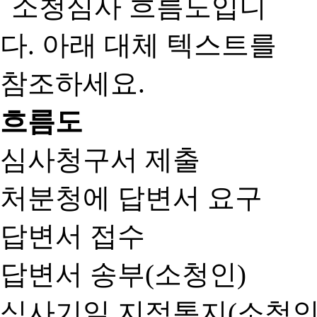
흐름도
심사청구서 제출
처분청에 답변서 요구
답변서 접수
답변서 송부(소청인)
심사기일 지정통지(소청인