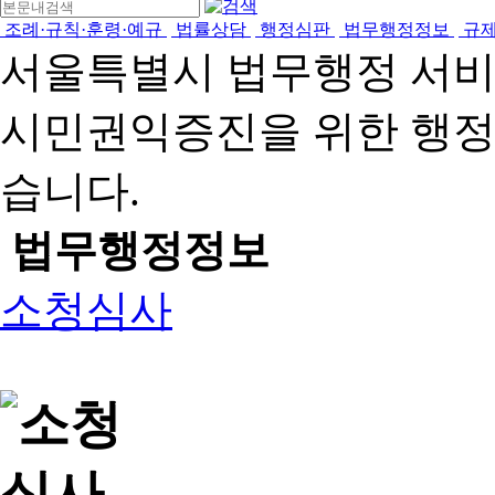
조례·규칙·훈령·예규
법률상담
행정심판
법무행정정보
규
서울특별시 법무행정 서
시민권익증진을 위한 행
습니다.
법무행정정보
소청심사