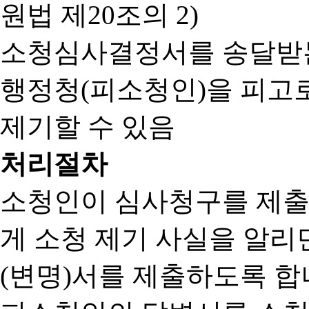
원법 제20조의 2)
소청심사결정서를 송달받는
행정청(피소청인)을 피고
제기할 수 있음
처리절차
소청인이 심사청구를 제출
게 소청 제기 사실을 알
(변명)서를 제출하도록 합