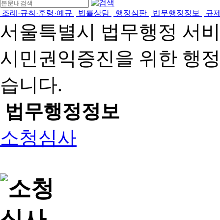
조례·규칙·훈령·예규
법률상담
행정심판
법무행정정보
규
서울특별시 법무행정 서
시민권익증진을 위한 행
습니다.
법무행정정보
소청심사