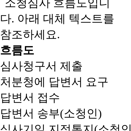
흐름도
심사청구서 제출
처분청에 답변서 요구
답변서 접수
답변서 송부(소청인)
심사기일 지정통지(소청인