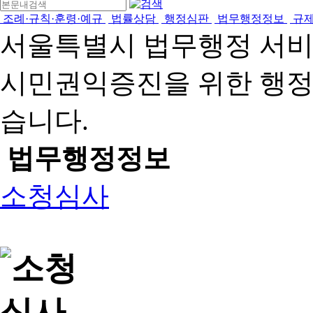
조례·규칙·훈령·예규
법률상담
행정심판
법무행정정보
규
서울특별시 법무행정 서
시민권익증진을 위한 행
습니다.
법무행정정보
소청심사