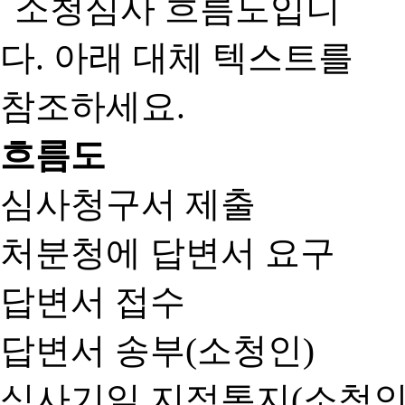
흐름도
심사청구서 제출
처분청에 답변서 요구
답변서 접수
답변서 송부(소청인)
심사기일 지정통지(소청인