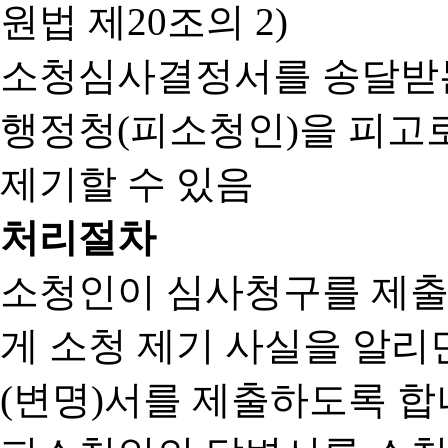
원법 제20조의 2)
소청심사결정서를 송달받는
행정청(피소청인)을 피고
제기할 수 있음
처리절차
소청인이 심사청구를 제출
게 소청 제기 사실을 알
(변명)서를 제출하도록 합