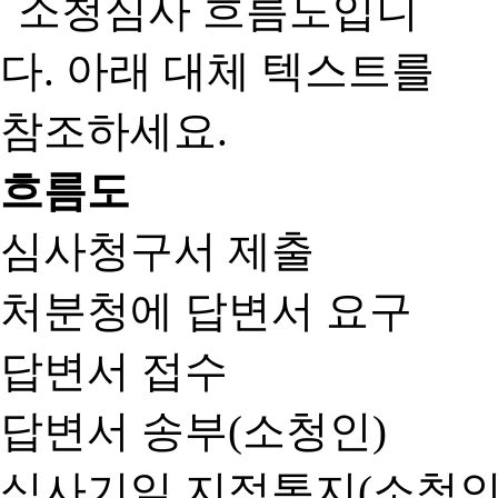
흐름도
심사청구서 제출
처분청에 답변서 요구
답변서 접수
답변서 송부(소청인)
심사기일 지정통지(소청인