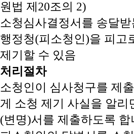
원법 제20조의 2)
소청심사결정서를 송달받는
행정청(피소청인)을 피고
제기할 수 있음
처리절차
소청인이 심사청구를 제출
게 소청 제기 사실을 알
(변명)서를 제출하도록 합