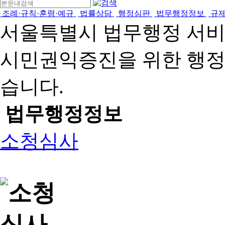
조례·규칙·훈령·예규
법률상담
행정심판
법무행정정보
규
서울특별시 법무행정 서
시민권익증진을 위한 행
습니다.
법무행정정보
소청심사