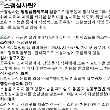
소청심사는 행정심판제도의 일종
으로 공무원이 징계처분 기타 
위에 대하여 이의를 제기할 경우 이를 심사하는 제도로, 위법 부
보완적 기능을 통하여 직접적으로 공무원의 신분보장과 직업 공
효과를 도모하고 있습니다.
소청제기 대상공무원
일반직, 특정직 등 경력직공무원(시, 시 산하 및 자치구 공무원, 
특수경력직공무원 : 원칙적으로 소청대상에 포함되지 않음
심사 청구기간
공무원이 징계처분이나, 강임·휴직·직위해제 또는 직권면직을 받
그 밖에 본인의 의사에 반하는 불이익 처분을 받았을 때는 그 처분
심사결정의 효력
소청심사위원회의 결정은 처분행정청을 기속하며 처분권자는 위
행정소송과의 관계
소청을 거치지 않고 행정소송을 제기할 수 없음(지방공무원법 제2
소청심사결정서를 송달받는 날로부터 90일 이내네 처분행정청(피
처리절차
소청인이 심사청구를 제출하면 우선 피소청인(처분청)에게 소청
피소청인의 답변서를 소청인에게 우송합니다.