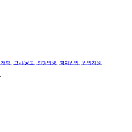
제개혁
고시/공고
현행법령
참여입법
입법지원
.