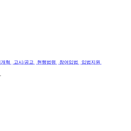
제개혁
고시/공고
현행법령
참여입법
입법지원
.