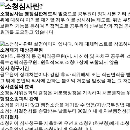
소청심사는 행정심판제도의 일종
으로 공무원이 징계처분 기타 
위에 대하여 이의를 제기할 경우 이를 심사하는 제도로, 위법 부
보완적 기능을 통하여 직접적으로 공무원의 신분보장과 직업 공
효과를 도모하고 있습니다.
소청제기 대상공무원
일반직, 특정직 등 경력직공무원(시, 시 산하 및 자치구 공무원, 
특수경력직공무원 : 원칙적으로 소청대상에 포함되지 않음
심사 청구기간
공무원이 징계처분이나, 강임·휴직·직위해제 또는 직권면직을 받
그 밖에 본인의 의사에 반하는 불이익 처분을 받았을 때는 그 처분
심사결정의 효력
소청심사위원회의 결정은 처분행정청을 기속하며 처분권자는 위
행정소송과의 관계
소청을 거치지 않고 행정소송을 제기할 수 없음(지방공무원법 제2
소청심사결정서를 송달받는 날로부터 90일 이내네 처분행정청(피
처리절차
소청인이 심사청구를 제출하면 우선 피소청인(처분청)에게 소청
피소청인의 답변서를 소청인에게 우송합니다.