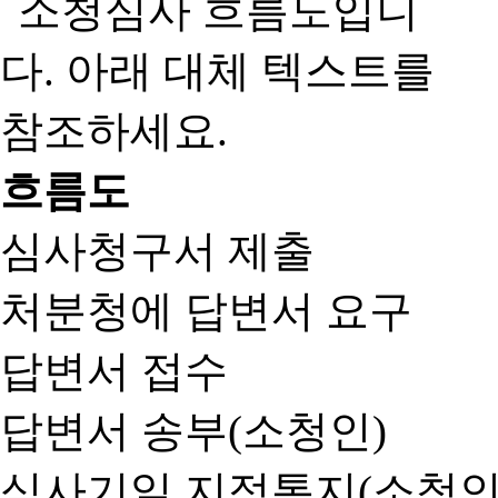
흐름도
심사청구서 제출
처분청에 답변서 요구
답변서 접수
답변서 송부(소청인)
심사기일 지정통지(소청인