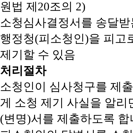
원법 제20조의 2)
소청심사결정서를 송달받는
행정청(피소청인)을 피고
제기할 수 있음
처리절차
소청인이 심사청구를 제출
게 소청 제기 사실을 알
(변명)서를 제출하도록 합