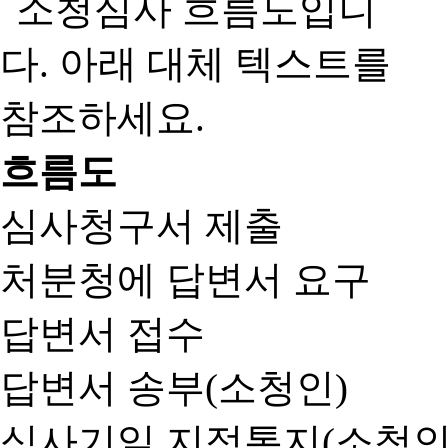
흐름도
심사청구서 제출
처분청에 답변서 요구
답변서 접수
답변서 송부(소청인)
심사기일 지정통지(소청인