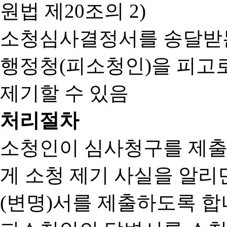
원법 제20조의 2)
소청심사결정서를 송달받는
행정청(피소청인)을 피고
제기할 수 있음
처리절차
소청인이 심사청구를 제출
게 소청 제기 사실을 알
(변명)서를 제출하도록 합