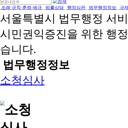
조례·규칙·훈령·예규
법률상담
행정심판
법무행정정보
규
서울특별시 법무행정 서
시민권익증진을 위한 행
습니다.
법무행정정보
소청심사