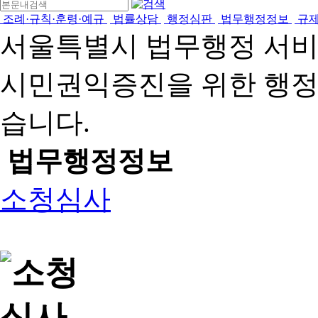
조례·규칙·훈령·예규
법률상담
행정심판
법무행정정보
규
서울특별시 법무행정 서
시민권익증진을 위한 행
습니다.
법무행정정보
소청심사