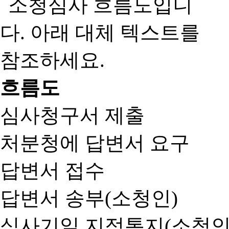
흐름도
심사청구서 제출
처분청에 답변서 요구
답변서 접수
답변서 송부(소청인)
심사기일 지정통지(소청인