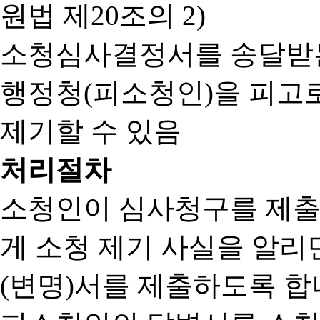
원법 제20조의 2)
소청심사결정서를 송달받는
행정청(피소청인)을 피고
제기할 수 있음
처리절차
소청인이 심사청구를 제출
게 소청 제기 사실을 알
(변명)서를 제출하도록 합