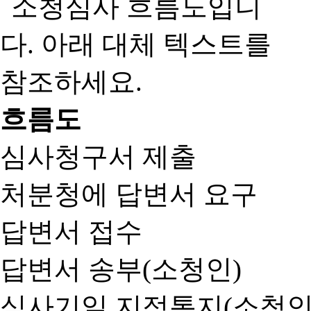
흐름도
심사청구서 제출
처분청에 답변서 요구
답변서 접수
답변서 송부(소청인)
심사기일 지정통지(소청인