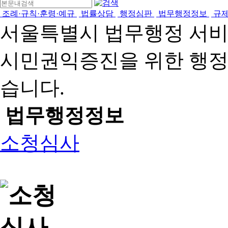
조례·규칙·훈령·예규
법률상담
행정심판
법무행정정보
규
서울특별시 법무행정 서
시민권익증진을 위한 행
습니다.
법무행정정보
소청심사