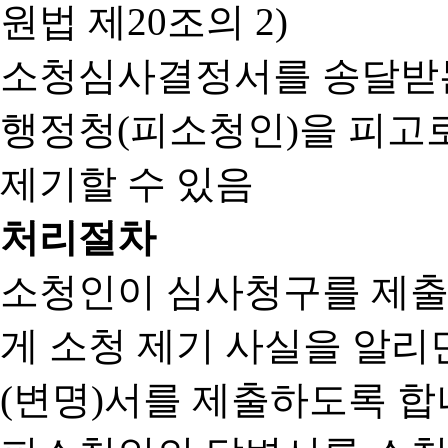
원법 제20조의 2)
소청심사결정서를 송달받는
행정청(피소청인)을 피고
제기할 수 있음
처리절차
소청인이 심사청구를 제출
게 소청 제기 사실을 알
(변명)서를 제출하도록 합