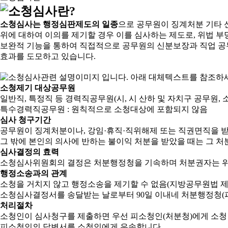
소청심사는 행정심판제도의 일종
으로 공무원이 징계처분 기타 
위에 대하여 이의를 제기할 경우 이를 심사하는 제도로, 위법 부
보완적 기능을 통하여 직접적으로 공무원의 신분보장과 직업 공
효과를 도모하고 있습니다.
소청제기 대상공무원
일반직, 특정직 등 경력직공무원(시, 시 산하 및 자치구 공무원, 
특수경력직공무원 : 원칙적으로 소청대상에 포함되지 않음
심사 청구기간
공무원이 징계처분이나, 강임·휴직·직위해제 또는 직권면직을 받
그 밖에 본인의 의사에 반하는 불이익 처분을 받았을 때는 그 처분
심사결정의 효력
소청심사위원회의 결정은 처분행정청을 기속하며 처분권자는 위
행정소송과의 관계
소청을 거치지 않고 행정소송을 제기할 수 없음(지방공무원법 제2
소청심사결정서를 송달받는 날로부터 90일 이내네 처분행정청(피
처리절차
소청인이 심사청구를 제출하면 우선 피소청인(처분청)에게 소청
피소청인의 답변서를 소청인에게 우송합니다.