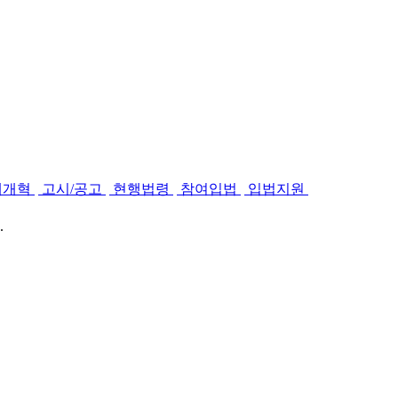
제개혁
고시/공고
현행법령
참여입법
입법지원
.