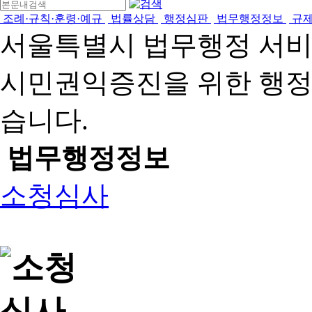
조례·규칙·훈령·예규
법률상담
행정심판
법무행정정보
규
서울특별시 법무행정 서
시민권익증진을 위한 행
습니다.
법무행정정보
소청심사