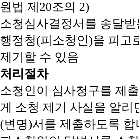
원법 제20조의 2)
소청심사결정서를 송달받는
행정청(피소청인)을 피고
제기할 수 있음
처리절차
소청인이 심사청구를 제출
게 소청 제기 사실을 알
(변명)서를 제출하도록 합