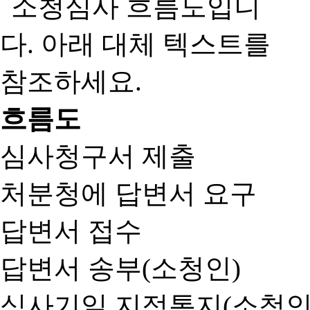
흐름도
심사청구서 제출
처분청에 답변서 요구
답변서 접수
답변서 송부(소청인)
심사기일 지정통지(소청인