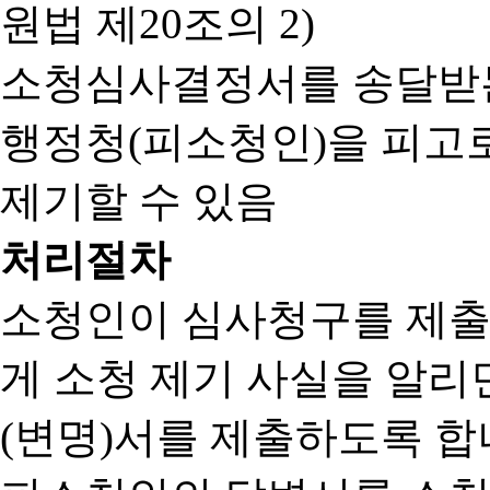
원법 제20조의 2)
소청심사결정서를 송달받는
행정청(피소청인)을 피고
제기할 수 있음
처리절차
소청인이 심사청구를 제출
게 소청 제기 사실을 알
(변명)서를 제출하도록 합