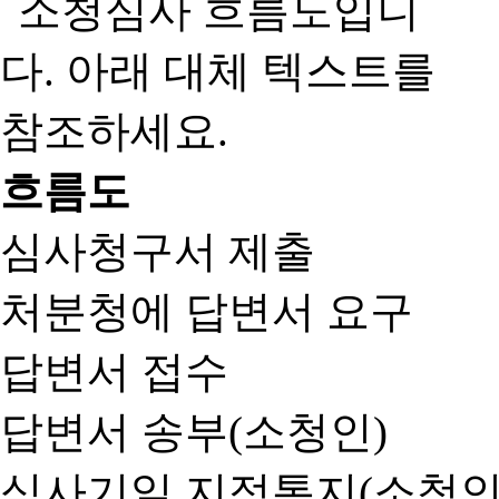
흐름도
심사청구서 제출
처분청에 답변서 요구
답변서 접수
답변서 송부(소청인)
심사기일 지정통지(소청인