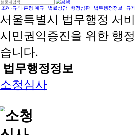
조례·규칙·훈령·예규
법률상담
행정심판
법무행정정보
규
서울특별시 법무행정 서
시민권익증진을 위한 행
습니다.
법무행정정보
소청심사