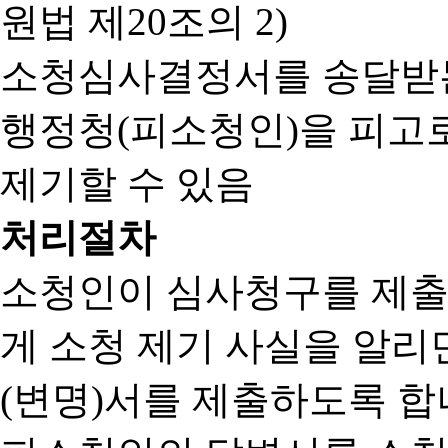
원법 제20조의 2)
소청심사결정서를 송달받는
행정청(피소청인)을 피고
제기할 수 있음
처리절차
소청인이 심사청구를 제출
게 소청 제기 사실을 알
(변명)서를 제출하도록 합