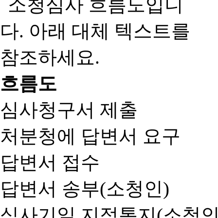
흐름도
심사청구서 제출
처분청에 답변서 요구
답변서 접수
답변서 송부(소청인)
심사기일 지정통지(소청인