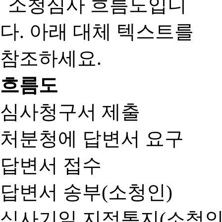
흐름도
심사청구서 제출
처분청에 답변서 요구
답변서 접수
답변서 송부(소청인)
심사기일 지정통지(소청인