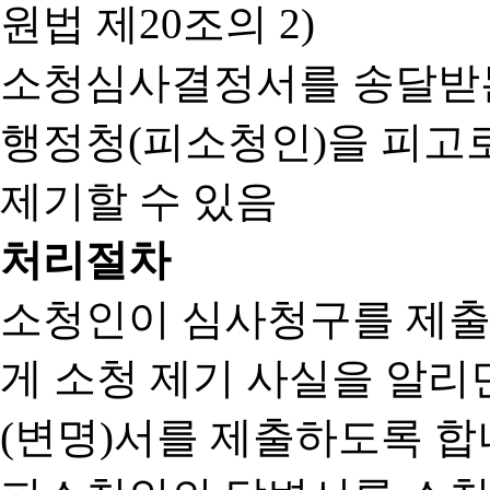
원법 제20조의 2)
소청심사결정서를 송달받는
행정청(피소청인)을 피고
제기할 수 있음
처리절차
소청인이 심사청구를 제출
게 소청 제기 사실을 알
(변명)서를 제출하도록 합