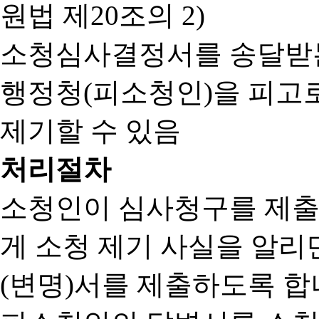
원법 제20조의 2)
소청심사결정서를 송달받는
행정청(피소청인)을 피고
제기할 수 있음
처리절차
소청인이 심사청구를 제출
게 소청 제기 사실을 알
(변명)서를 제출하도록 합