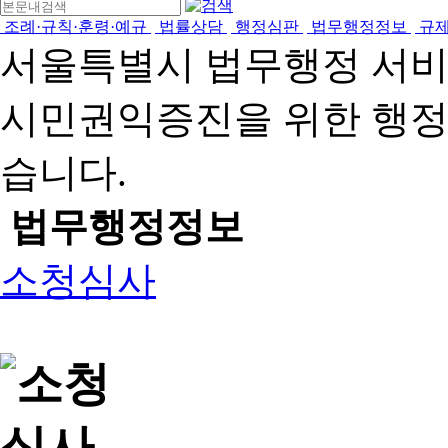
조례·규칙·훈령·예규
법률상담
행정심판
법무행정정보
규
서울특별시 법무행정 서
시민권익증진을 위한 행
습니다.
법무행정정보
소청심사