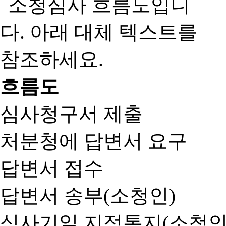
흐름도
심사청구서 제출
처분청에 답변서 요구
답변서 접수
답변서 송부(소청인)
심사기일 지정통지(소청인