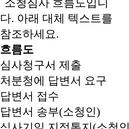
흐름도
심사청구서 제출
처분청에 답변서 요구
답변서 접수
답변서 송부(소청인)
심사기일 지정통지(소청인