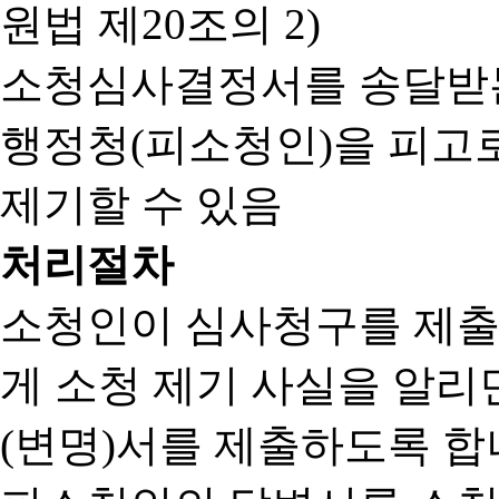
원법 제20조의 2)
소청심사결정서를 송달받는
행정청(피소청인)을 피고
제기할 수 있음
처리절차
소청인이 심사청구를 제출
게 소청 제기 사실을 알
(변명)서를 제출하도록 합