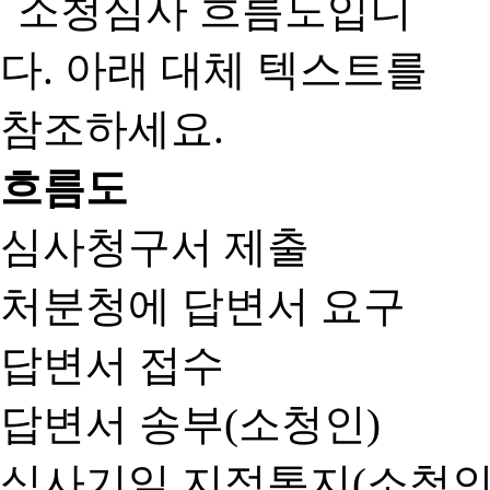
흐름도
심사청구서 제출
처분청에 답변서 요구
답변서 접수
답변서 송부(소청인)
심사기일 지정통지(소청인