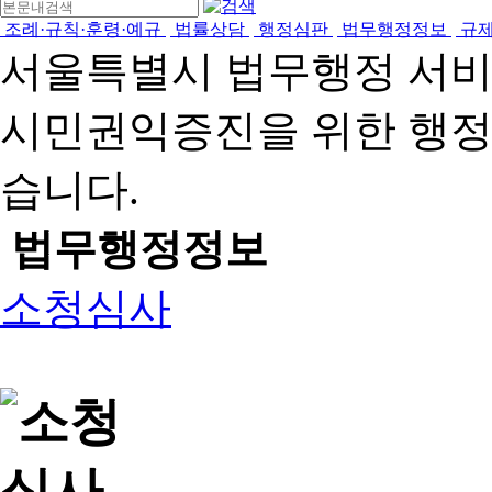
조례·규칙·훈령·예규
법률상담
행정심판
법무행정정보
규
서울특별시 법무행정 서
시민권익증진을 위한 행
습니다.
법무행정정보
소청심사