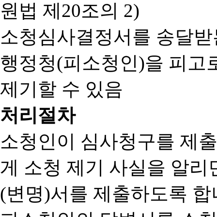
원법 제20조의 2)
소청심사결정서를 송달받는
행정청(피소청인)을 피고
제기할 수 있음
처리절차
소청인이 심사청구를 제출
게 소청 제기 사실을 알
(변명)서를 제출하도록 합