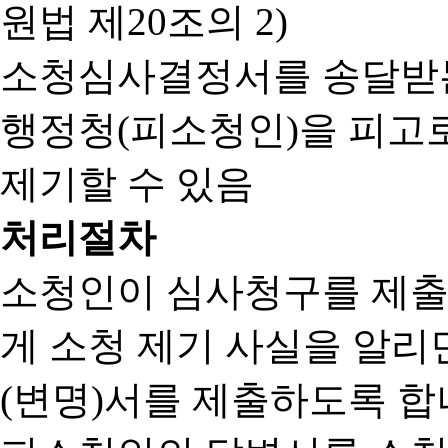
원법 제20조의 2)
소청심사결정서를 송달받는
행정청(피소청인)을 피고
제기할 수 있음
처리절차
소청인이 심사청구를 제출
게 소청 제기 사실을 알
(변명)서를 제출하도록 합