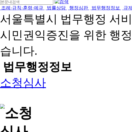
조례·규칙·훈령·예규
법률상담
행정심판
법무행정정보
규
서울특별시 법무행정 서
시민권익증진을 위한 행
습니다.
법무행정정보
소청심사