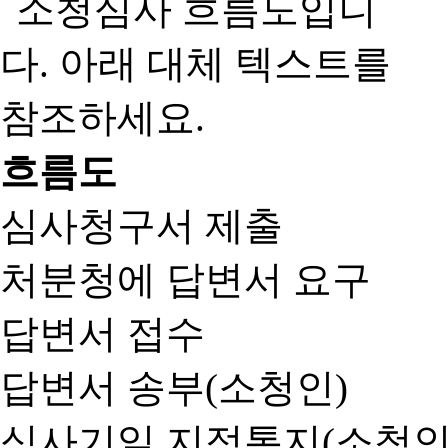
흐름도
심사청구서 제출
처분청에 답변서 요구
답변서 접수
답변서 송부(소청인)
심사기일 지정통지(소청인