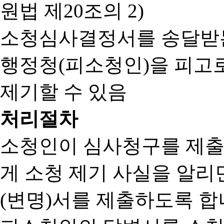
원법 제20조의 2)
소청심사결정서를 송달받는
행정청(피소청인)을 피고
제기할 수 있음
처리절차
소청인이 심사청구를 제출
게 소청 제기 사실을 알
(변명)서를 제출하도록 합