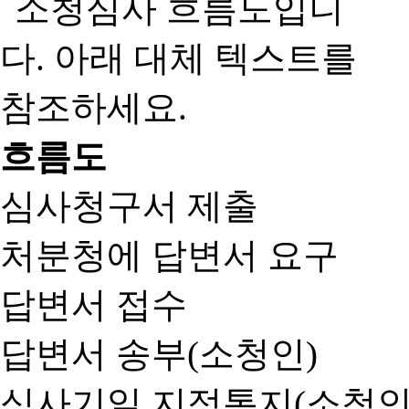
흐름도
심사청구서 제출
처분청에 답변서 요구
답변서 접수
답변서 송부(소청인)
심사기일 지정통지(소청인