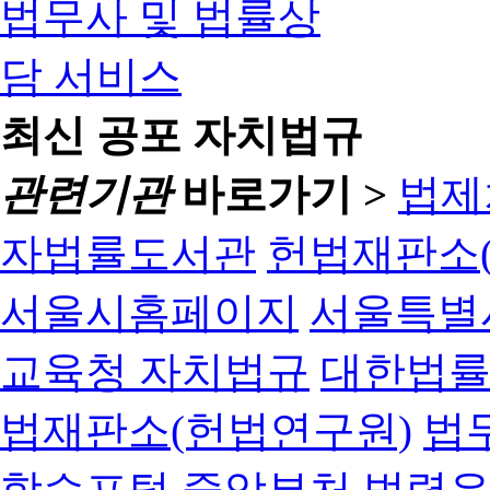
최신 공포 자치법규
관련기관
바로가기 >
법제
자법률도서관
헌법재판소(
서울시홈페이지
서울특별
교육청 자치법규
대한법
법재판소(헌법연구원)
법
학습포털
중앙부처 법령