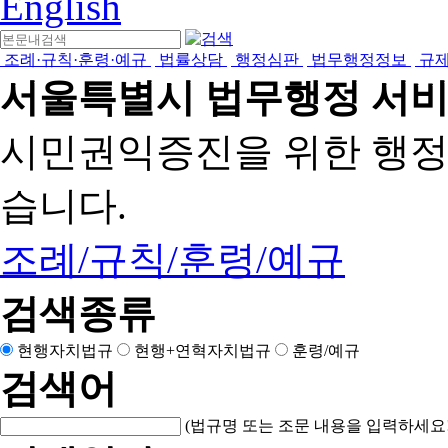
English
조례·규칙·훈령·예규
법률상담
행정심판
법무행정정보
규
서울특별시 법무행정 서
시민권익증진을 위한 행
습니다.
조례/규칙/훈령/예규
검색종류
현행자치법규
현행+연혁자치법규
훈령/예규
검색어
(법규명 또는 조문 내용을 입력하세요!